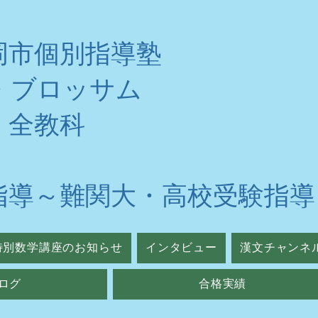
岡市個別指導塾
・ブロッサム
・全教科
指導～難関大・高校受験指導
特別数学講座のお知らせ
インタビュー
漢文チャンネ
ログ
合格実績