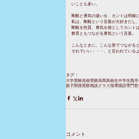
いことも多い。
剛毅と勇気の違いを、カントは明確
私は、剛毅という言葉が大好きだし
剛毅を性質、勇気を徳としてカント
教育ともつながる勇気という言葉。
こんなときに、こんな形でつながる
それでいい・・・、と言われている
タグ：
大学受験
高校受験
高岡
高校生
中学生
既卒
親子関係
受験相談
クラス指導
国語専門
哲
コメント