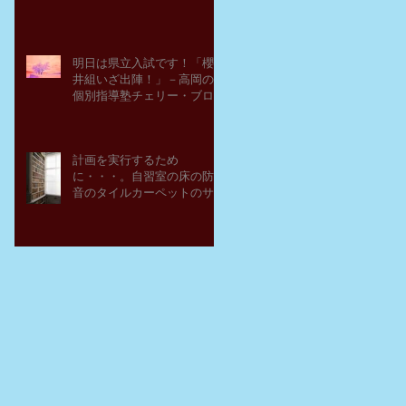
明日は県立入試です！「櫻
井組いざ出陣！」－高岡の
個別指導塾チェリー・ブロ
ッサム
計画を実行するため
に・・・。自習室の床の防
音のタイルカーペットのサ
ンプルを取り寄せてみた。
－高岡の大学受験個別指導
塾チェリー・ブロッサム