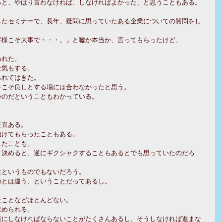
ると、やはり言わなければ、しなければよかった、と思うこともある。
したセミナーで、長年、疑問に思っていたある企業についての質問をし
客様こそ大事で・・・。」と嘘か本当か、言ってもらったけど、
われた。
な気もする。
られてはきた。
をこそ良しとする場には合わなかったと思う。
いのだということもわかっている。
。
正直ある。
助けてもらったこともある。
したことも。
り決めると、逆にギクシャクすることもあるとでも思っていたのだろ
性というものでもないだろう。
のとは違う、ということだってあるし。
たことなどほとんどない。
求められる。
確にしなければならないことがたくさんあるし、そうしなければ進まな