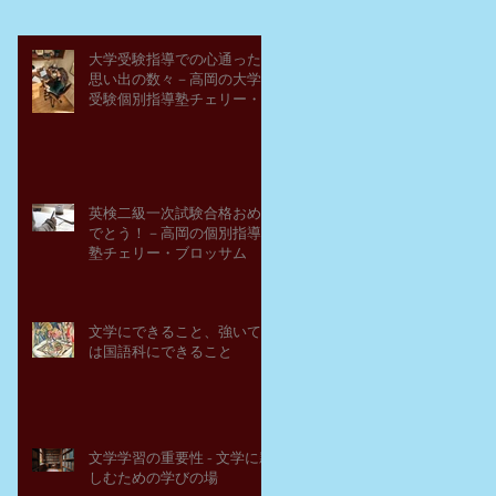
大学受験指導での心通った
思い出の数々－高岡の大学
受験個別指導塾チェリー・
ブロッサム
英検二級一次試験合格おめ
でとう！－高岡の個別指導
塾チェリー・ブロッサム
文学にできること、強いて
は国語科にできること
文学学習の重要性 - 文学に親
しむための学びの場