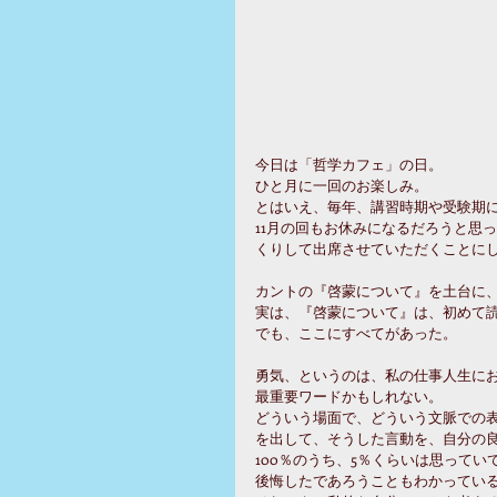
今日は「哲学カフェ」の日。
ひと月に一回のお楽しみ。
とはいえ、毎年、講習時期や受験期
11月の回もお休みになるだろうと思
くりして出席させていただくことに
カントの『啓蒙について』を土台に
実は、『啓蒙について』は、初めて
でも、ここにすべてがあった。
勇気、というのは、私の仕事人生に
最重要ワードかもしれない。
どういう場面で、どういう文脈での
を出して、そうした言動を、自分の
100％のうち、5％くらいは思って
後悔したであろうこともわかってい