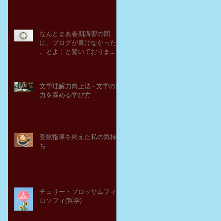
なんとまあ春期講習の間
に、ブログが書けなかった
ことよ！と驚いておりま
す。－高岡の大学受験個別
指導塾チェリー・ブロッサ
ム
文学理解力向上法 - 文学の魅
力を深める学び方
受験指導を終えた私の気持
ち
チェリー・ブロッサムフィ
ロソフィ(哲学)