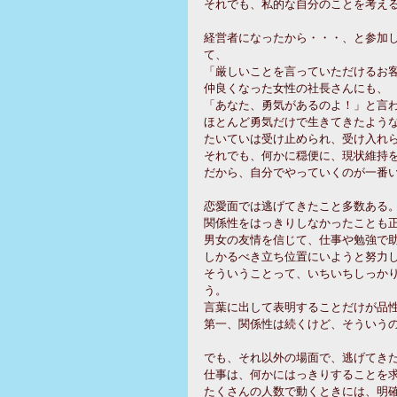
それでも、私的な自分のことを考え
経営者になったから・・・、と参加
て、
「厳しいことを言っていただけるお
仲良くなった女性の社長さんにも、
「あなた、勇気があるのよ！」と言
ほとんど勇気だけで生きてきたよう
たいていは受け止められ、受け入れ
それでも、何かに穏便に、現状維持
だから、自分でやっていくのが一番
恋愛面では逃げてきたこと多数ある
関係性をはっきりしなかったことも
男女の友情を信じて、仕事や勉強で
しかるべき立ち位置にいようと努力
そういうことって、いちいちしっか
う。
言葉に出して表明することだけが品
第一、関係性は続くけど、そういう
でも、それ以外の場面で、逃げてき
仕事は、何かにはっきりすることを
たくさんの人数で動くときには、明