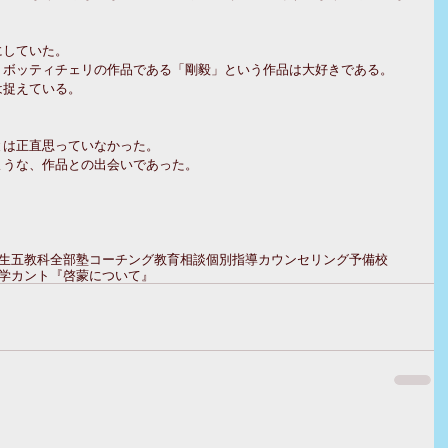
にしていた。
、ボッティチェリの作品である「剛毅」という作品は大好きである。
は捉えている。
とは正直思っていなかった。
ような、作品との出会いであった。
生
五教科全部
塾
コーチング
教育相談
個別指導
カウンセリング
予備校
学
カント
『啓蒙について』