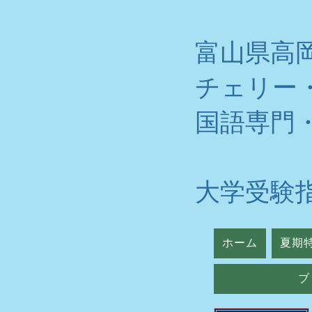
富山県高
チェリー
​国語専門
大学受験
ホーム
夏期
ブ