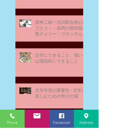
英検二級一次試験合格おめ
でとう！－高岡の個別指導
塾チェリー・ブロッサム
文学にできること、強いて
は国語科にできること
文学学習の重要性 - 文学に
親しむための学びの場
なんとまあ春期講習の間
Phone
Facebook
Address
に、ブログが書けなかった
ことよ！と驚いておりま