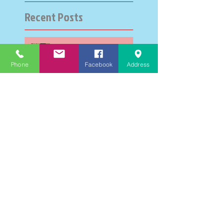
Recent Posts
大学受験指導での心通った
思い出の数々－高岡の大学
Phone
Facebook
Address
受験個別指導塾チェリー・
ブロッサム
英検二級一次試験合格おめ
でとう！－高岡の個別指導
塾チェリー・ブロッサム
文学にできること、強いて
は国語科にできること