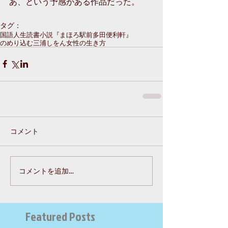
あ、という予感がある作品だった。
タグ：
国語
人生
読書
小説
『まほろ駅前多田便利軒』
のめり込む
三浦しをん
女性の生き方
コメント
コメントを追加…
Featured Posts