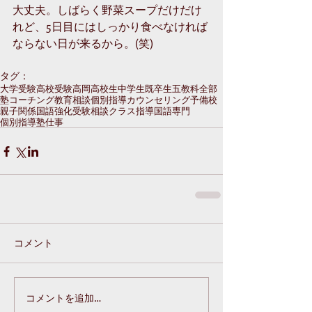
大丈夫。しばらく野菜スープだけだけ
れど、5日目にはしっかり食べなければ
ならない日が来るから。(笑)
タグ：
大学受験
高校受験
高岡
高校生
中学生
既卒生
五教科全部
塾
コーチング
教育相談
個別指導
カウンセリング
予備校
親子関係
国語強化
受験相談
クラス指導
国語専門
個別指導塾
仕事
コメント
コメントを追加…