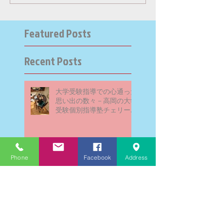
Featured Posts
Recent Posts
大学受験指導での心通った
思い出の数々－高岡の大学
受験個別指導塾チェリー・
ブロッサム
Phone
Facebook
Address
英検二級一次試験合格おめ
でとう！－高岡の個別指導
塾チェリー・ブロッサム
文学にできること、強いて