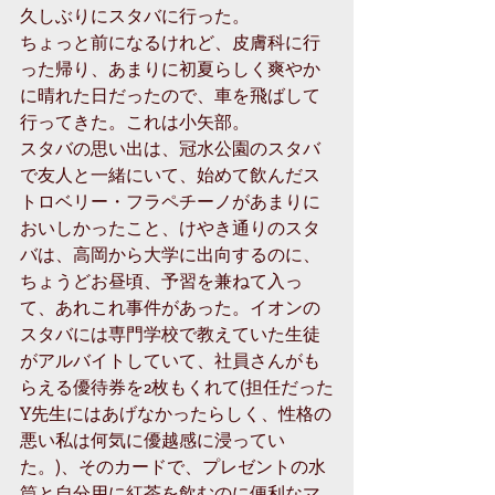
久しぶりにスタバに行った。
ちょっと前になるけれど、皮膚科に行
った帰り、あまりに初夏らしく爽やか
に晴れた日だったので、車を飛ばして
行ってきた。これは小矢部。
スタバの思い出は、冠水公園のスタバ
で友人と一緒にいて、始めて飲んだス
トロベリー・フラペチーノがあまりに
おいしかったこと、けやき通りのスタ
バは、高岡から大学に出向するのに、
ちょうどお昼頃、予習を兼ねて入っ
て、あれこれ事件があった。イオンの
スタバには専門学校で教えていた生徒
がアルバイトしていて、社員さんがも
らえる優待券を2枚もくれて(担任だった
Y先生にはあげなかったらしく、性格の
悪い私は何気に優越感に浸ってい
た。)、そのカードで、プレゼントの水
筒と自分用に紅茶を飲むのに便利なマ