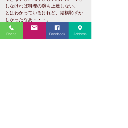
しなければ料理の腕も上達しない。
とはわかっているけれど、結構恥ずか
しかったなあ・・・。
タグ：
大学受験
高校受験
高岡
高校生
中学生
既卒生
五教科全部
Phone
Facebook
Address
塾
コーチング
教育相談
カウンセリング
予備校
親子関係
受験相談
クラス指導
国語専門
個別指導塾
お料理
京都
祇園祭
ビフカツ
コメント
コメントを追加…