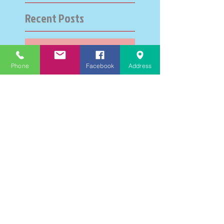
Recent Posts
大学受験指導での心通った
思い出の数々－高岡の大学
Phone
Facebook
Address
受験個別指導塾チェリー・
ブロッサム
英検二級一次試験合格おめ
でとう！－高岡の個別指導
塾チェリー・ブロッサム
文学にできること、強いて
は国語科にできること