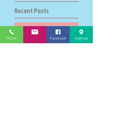
Recent Posts
大学受験指導での心通った
思い出の数々－高岡の大学
Phone
Facebook
Address
受験個別指導塾チェリー・
ブロッサム
英検二級一次試験合格おめ
でとう！－高岡の個別指導
塾チェリー・ブロッサム
文学にできること、強いて
は国語科にできること