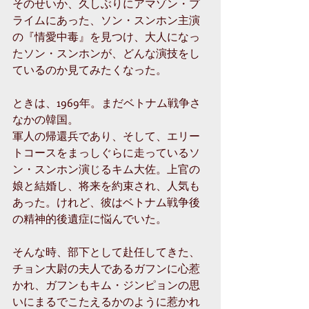
そのせいか、久しぶりにアマゾン・プ
ライムにあった、ソン・スンホン主演
の『情愛中毒』を見つけ、大人になっ
たソン・スンホンが、どんな演技をし
ているのか見てみたくなった。
ときは、1969年。まだベトナム戦争さ
なかの韓国。
軍人の帰還兵であり、そして、エリー
トコースをまっしぐらに走っているソ
ン・スンホン演じるキム大佐。上官の
娘と結婚し、将来を約束され、人気も
あった。けれど、彼はベトナム戦争後
の精神的後遺症に悩んでいた。
そんな時、部下として赴任してきた、
チョン大尉の夫人であるガフンに心惹
かれ、ガフンもキム・ジンピョンの思
いにまるでこたえるかのように惹かれ