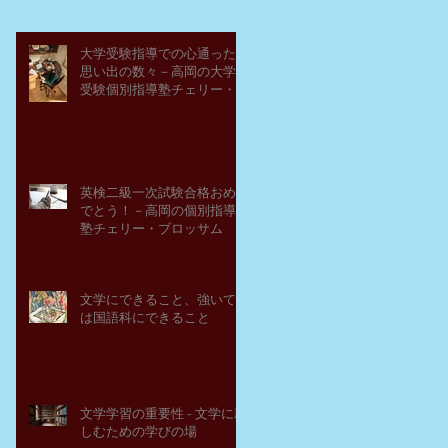
大学受験指導での心通った
思い出の数々－高岡の大学
受験個別指導塾チェリー・
ブロッサム
英検二級一次試験合格おめ
でとう！－高岡の個別指導
塾チェリー・ブロッサム
文学にできること、強いて
は国語科にできること
文学学習の重要性 - 文学に親
しむための学びの場