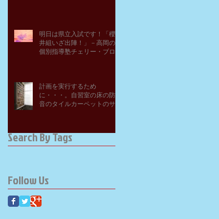
明日は県立入試です！「櫻
井組いざ出陣！」－高岡の
個別指導塾チェリー・ブロ
ッサム
計画を実行するため
に・・・。自習室の床の防
音のタイルカーペットのサ
ンプルを取り寄せてみた。
－高岡の大学受験個別指導
塾チェリー・ブロッサム
Search By Tags
Follow Us