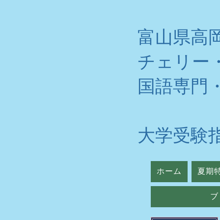
富山県高
チェリー
​国語専門
大学受験
ホーム
夏期
ブ