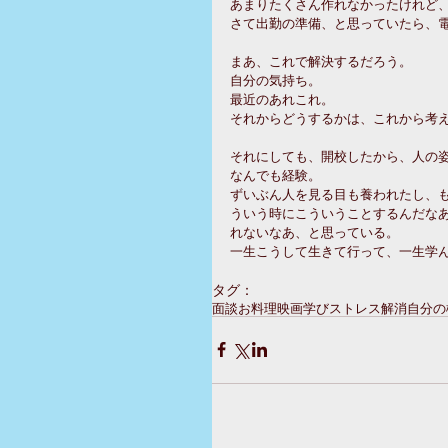
あまりたくさん作れなかったけれど
さて出勤の準備、と思っていたら、
まあ、これで解決するだろう。
自分の気持ち。
最近のあれこれ。
それからどうするかは、これから考
それにしても、開校したから、人の
なんでも経験。
ずいぶん人を見る目も養われたし、
ういう時にこういうことするんだな
れないなあ、と思っている。
一生こうして生きて行って、一生学
タグ：
面談
お料理
映画
学び
ストレス解消
自分の