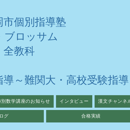
岡市個別指導塾
・ブロッサム
・全教科
指導～難関大・高校受験指導
特別数学講座のお知らせ
インタビュー
漢文チャンネ
ログ
合格実績