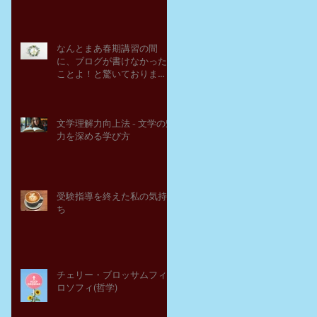
なんとまあ春期講習の間
に、ブログが書けなかった
ことよ！と驚いておりま
す。－高岡の大学受験個別
指導塾チェリー・ブロッサ
ム
文学理解力向上法 - 文学の魅
力を深める学び方
受験指導を終えた私の気持
ち
チェリー・ブロッサムフィ
ロソフィ(哲学)