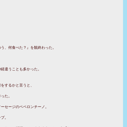
。
のう、何食べた？』を観終わった。
。
神経遣うことも多かった。
何をするかと言うと、
作った。
ソーセージのペペロンチーノ。
ープ。