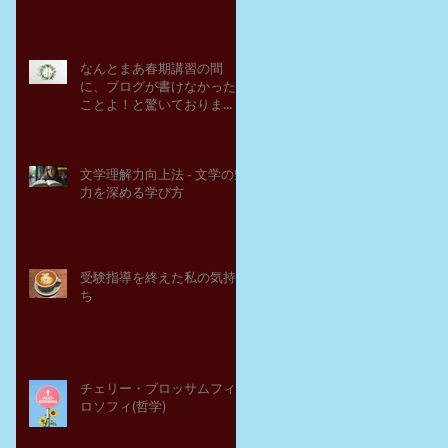
なんとまあ春期講習の間
に、ブログが書けなかった
ことよ！と驚いておりま
す。－高岡の大学受験個別
指導塾チェリー・ブロッサ
ム
文学理解力向上法 - 文学の魅
力を深める学び方
受験指導を終えた私の気持
ち
チェリー・ブロッサムフィ
ロソフィ(哲学)