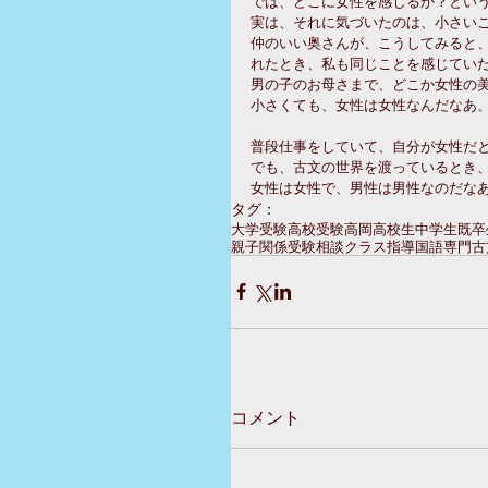
では、どこに女性を感じるか？とい
実は、それに気づいたのは、小さい
仲のいい奥さんが、こうしてみると、
れたとき、私も同じことを感じてい
男の子のお母さまで、どこか女性の
小さくても、女性は女性なんだなあ
普段仕事をしていて、自分が女性だ
でも、古文の世界を渡っているとき
女性は女性で、男性は男性なのだな
タグ：
大学受験
高校受験
高岡
高校生
中学生
既卒
親子関係
受験相談
クラス指導
国語専門
古
コメント