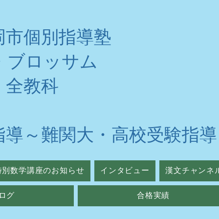
岡市個別指導塾
・ブロッサム
・全教科
指導～難関大・高校受験指導
特別数学講座のお知らせ
インタビュー
漢文チャンネ
ログ
合格実績