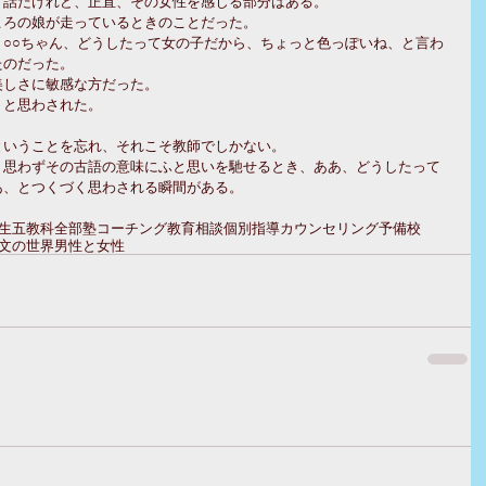
う話だけれど、正直、その女性を感じる部分はある。
ころの娘が走っているときのことだった。
○○ちゃん、どうしたって女の子だから、ちょっと色っぽいね、と言わ
たのだった。
美しさに敏感な方だった。
、と思わされた。
ということを忘れ、それこそ教師でしかない。
、思わずその古語の意味にふと思いを馳せるとき、ああ、どうしたって
あ、とつくづく思わされる瞬間がある。
生
五教科全部
塾
コーチング
教育相談
個別指導
カウンセリング
予備校
文の世界
男性と女性