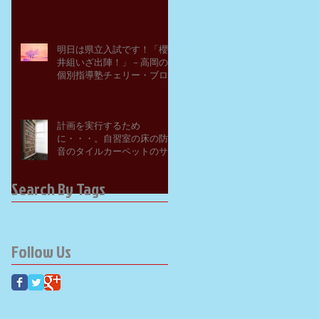
明日は県立入試です！「櫻
井組いざ出陣！」－高岡の
個別指導塾チェリー・ブロ
ッサム
計画を実行するため
に・・・。自習室の床の防
音のタイルカーペットのサ
ンプルを取り寄せてみた。
－高岡の大学受験個別指導
Search By Tags
塾チェリー・ブロッサム
Follow Us