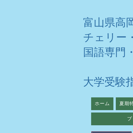
富山県高
チェリー
​国語専門
大学受験
ホーム
夏期
ブ