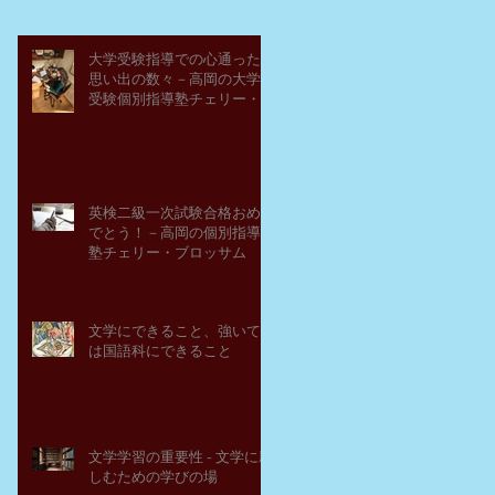
大学受験指導での心通った
思い出の数々－高岡の大学
受験個別指導塾チェリー・
ブロッサム
英検二級一次試験合格おめ
でとう！－高岡の個別指導
塾チェリー・ブロッサム
文学にできること、強いて
は国語科にできること
文学学習の重要性 - 文学に親
しむための学びの場