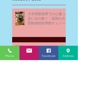
大学受験指導での心通った
思い出の数々－高岡の大学
受験個別指導塾チェリー・
ブロッサム
英検二級一次試験合格おめ
でとう！－高岡の個別指導
Phone
Facebook
Address
塾チェリー・ブロッサム
文学にできること、強いて
は国語科にできること
文学学習の重要性 - 文学に
親しむための学びの場