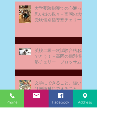
大学受験指導での心通った
思い出の数々－高岡の大学
受験個別指導塾チェリー・
ブロッサム
英検二級一次試験合格おめ
でとう！－高岡の個別指導
塾チェリー・ブロッサム
文学にできること、強いて
は国語科にできること
Phone
Facebook
Address
文学学習の重要性 - 文学に
親しむための学びの場