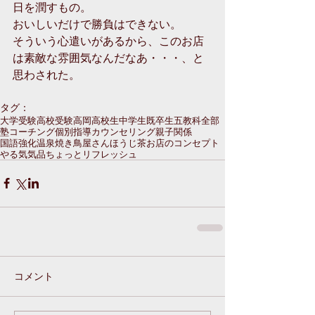
日を潤すもの。
おいしいだけで勝負はできない。
そういう心遣いがあるから、このお店
は素敵な雰囲気なんだなあ・・・、と
思わされた。
タグ：
大学受験
高校受験
高岡
高校生
中学生
既卒生
五教科全部
塾
コーチング
個別指導
カウンセリング
親子関係
国語強化
温泉
焼き鳥屋さん
ほうじ茶
お店のコンセプト
やる気
気品
ちょっとリフレッシュ
コメント