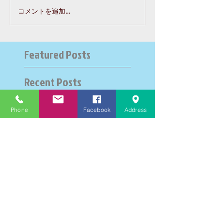
コメントを追加…
Featured Posts
Recent Posts
Phone
Facebook
Address
大学受験指導での心通った
思い出の数々－高岡の大学
受験個別指導塾チェリー・
ブロッサム
英検二級一次試験合格おめ
でとう！－高岡の個別指導
塾チェリー・ブロッサム