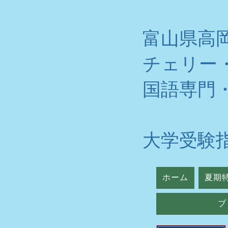
富山県高
チェリー
​国語専門
大学受験
ホーム
夏期
ブ