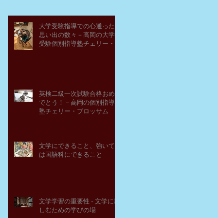
大学受験指導での心通った
思い出の数々－高岡の大学
受験個別指導塾チェリー・
ブロッサム
英検二級一次試験合格おめ
でとう！－高岡の個別指導
塾チェリー・ブロッサム
文学にできること、強いて
は国語科にできること
文学学習の重要性 - 文学に親
しむための学びの場