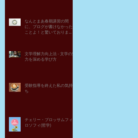
なんとまあ春期講習の間
に、ブログが書けなかった
ことよ！と驚いておりま
す。－高岡の大学受験個別
指導塾チェリー・ブロッサ
ム
文学理解力向上法 - 文学の魅
力を深める学び方
受験指導を終えた私の気持
ち
チェリー・ブロッサムフィ
ロソフィ(哲学)