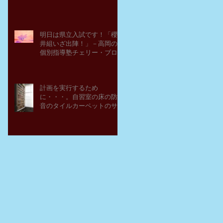
明日は県立入試です！「櫻
井組いざ出陣！」－高岡の
個別指導塾チェリー・ブロ
ッサム
計画を実行するため
に・・・。自習室の床の防
音のタイルカーペットのサ
ンプルを取り寄せてみた。
－高岡の大学受験個別指導
塾チェリー・ブロッサム