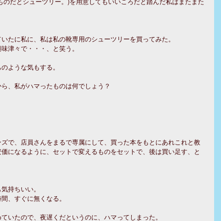
ものだとシューツリー。)を用意してもいいころだと踏んだ私はまたまた
ていたに私に、私は私の靴専用のシューツリーを買ってみた。
興味津々で・・・、と笑う。
ちのような気もする。
から、私がハマったものは何でしょう？
ンズで、店員さんをまるで専属にして、買った本をもとにあれこれと教
安価になるように、セットで変えるものをセットで、後は買い足す、と
も気持ちいい。
時間、すぐに無くなる。
めていたので、夜遅くだというのに、ハマってしまった。