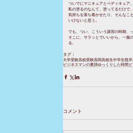
ついでにマニキュアとペディキュア
私の塗るのなんて、塗ってるだけで
気持ちを落ち着かせたり、そんなこ
いけないと思う。
でも、つい、こういう講習の時期、
そこに、サラッとでいいから、一服
る。
タグ：
大学受験
高校受験
高岡
高校生
中学生
既卒
ビジネスマンの要諦
ゆっくりした時間
ど
コメント