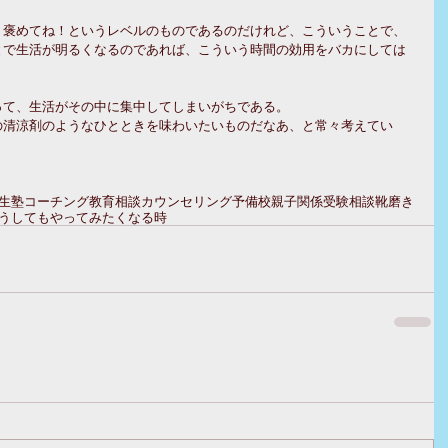
。
、褒めてね！というレベルのものであるのだけれど、こういうことで、
とで生活が明るくなるのであれば、こういう時間の効用をバカにしては
って、生活がその中に集中してしまいがちである。
の清涼剤のようなひとときを味わいたいものだなあ、と常々考えてい
生
塾
コーチング
教育相談
カウンセリング
予備校
親子関係
受験相談
靴磨き
うしてもやってみたくなる時