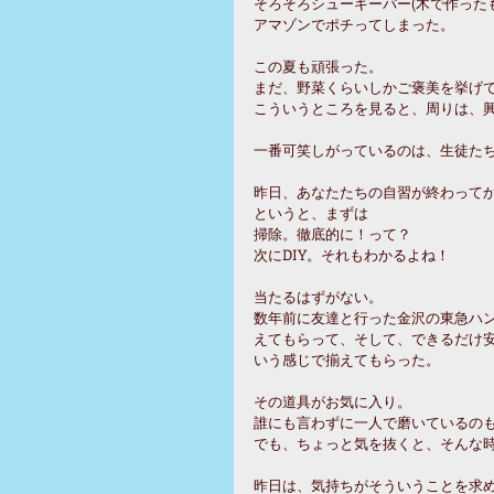
そろそろシューキーパー(木で作った
アマゾンでポチってしまった。
この夏も頑張った。
まだ、野菜くらいしかご褒美を挙げ
こういうところを見ると、周りは、
一番可笑しがっているのは、生徒た
昨日、あなたたちの自習が終わって
というと、まずは
掃除。徹底的に！って？
次にDIY。それもわかるよね！
当たるはずがない。
数年前に友達と行った金沢の東急ハ
えてもらって、そして、できるだけ
いう感じで揃えてもらった。
その道具がお気に入り。
誰にも言わずに一人で磨いているの
でも、ちょっと気を抜くと、そんな
昨日は、気持ちがそういうことを求