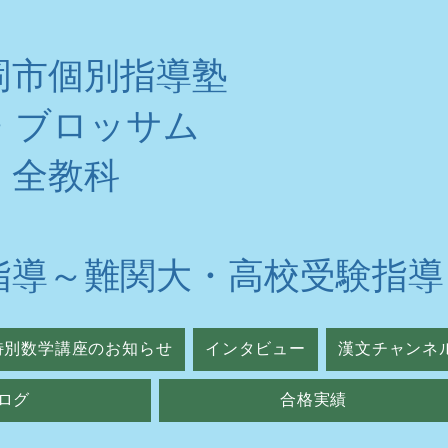
岡市個別指導塾
・ブロッサム
・全教科
指導～難関大・高校受験指導
特別数学講座のお知らせ
インタビュー
漢文チャンネ
ログ
合格実績