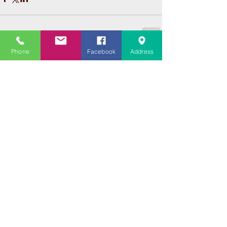
Phone
Facebook
Address
コメント
コメントを追加…
Featured Posts
Recent Posts
大学受験指導での心通った
思い出の数々－高岡の大学