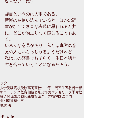
ならない。(笑)
辞書というのは大事である。
新潮のを使い込んでいると、ほかの辞
書がひどく素直な表現に思われると共
に、どこか物足りなく感じることもあ
る。
いろんな意見があり、私とは真逆の意
見の人もいらっしゃるようだけれど、
私はこの辞書でおそらく一生日本語と
付き合っていくことになるだろう。
タグ：
大学受験
高校受験
高岡
高校生
中学生
既卒生
五教科全部
塾
コーチング
教育相談
個別指導
カウンセリング
予備校
親子関係
国語強化
受験相談
クラス指導
国語専門
個別指導塾
仕事
勉強法