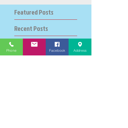
Featured Posts
Recent Posts
大学受験指導での心通った
Phone
Facebook
Address
思い出の数々－高岡の大学
受験個別指導塾チェリー・
ブロッサム
英検二級一次試験合格おめ
でとう！－高岡の個別指導
塾チェリー・ブロッサム
文学にできること、強いて
は国語科にできること