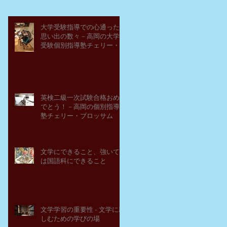
大学受験指導での心通った
思い出の数々－高岡の大学
受験個別指導塾チェリー・
ブロッサム
英検二級一次試験合格おめ
でとう！－高岡の個別指導
塾チェリー・ブロッサム
文学にできること、強いて
は国語科にできること
文学学習の重要性 - 文学に親
しむための学びの場