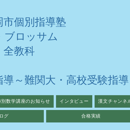
岡市個別指導塾
・ブロッサム
・全教科
指導～難関大・高校受験指導
特別数学講座のお知らせ
インタビュー
漢文チャンネ
ログ
合格実績