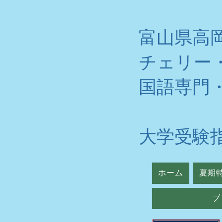
富山県高
チェリー
​国語専門
大学受験
ホーム
夏期
ブ