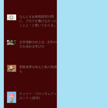
なんとまあ春期講習の間
に、ブログが書けなかった
ことよ！と驚いておりま
す。－高岡の大学受験個別
指導塾チェリー・ブロッサ
ム
文学理解力向上法 - 文学の魅
力を深める学び方
受験指導を終えた私の気持
ち
チェリー・ブロッサムフィ
ロソフィ(哲学)