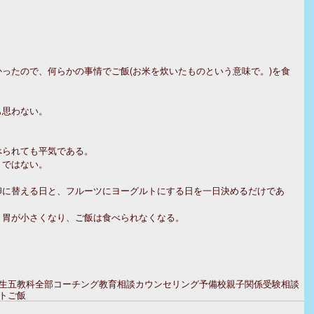
ったので、何らかの事情でご飯(お米を炊いたものという意味で。)を食
も思わない。
べられても平気である。
トではない。
卵に替える日と、フルーツにヨーグルトにする日を一日決めるだけであ
、胃が小さくなり、ご飯は食べられなくなる。
生
五教科全部
コーチング
教育相談
カウンセリング
予備校
親子関係
受験相談
ト
ご飯