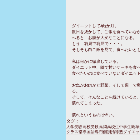
ダイエットして早3か月。
数日を抜かして、ご飯を食べていなか
べると、お腹が大変なことになる。
もう、窮屈で窮屈で・・・。
そもそも白ご飯を見て、食べたいと
私は何かに徹底している。
ダイエット中、隣で甘いケーキを食
食べたいのに食べていないダイエッ
お魚かお肉かと野菜、そして週一で
る。
そして、そんなことを続けていると
慣れてしまった。
慣れというものは怖い。
タグ：
大学受験
高校受験
高岡
高校生
中学生
既卒
クラス指導
国語専門
個別指導塾
ダイエッ