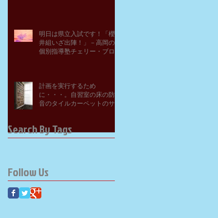
明日は県立入試です！「櫻
井組いざ出陣！」－高岡の
個別指導塾チェリー・ブロ
ッサム
計画を実行するため
に・・・。自習室の床の防
音のタイルカーペットのサ
ンプルを取り寄せてみた。
－高岡の大学受験個別指導
Search By Tags
塾チェリー・ブロッサム
Follow Us