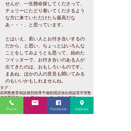
せんが、一生懸命探してくださって、
チェリーにたどり着いてくださるよう
な方に来ていただけたら最高だな
あ・・・、と思っています。
とはいえ、若い人とお付き合いするの
だから、と思い、ちょっとはいろんな
ことをしてみようとも思って、始めた
ツイッターで、お付き合いのある人が
出てきたのは、おもしろいものです。
まあね、ほかの人の意見も聞いてみる
のもいいかもしれませんね。
タグ：
高岡
塾
教育相談
個別指導
予備校
国語強化
相談室
学習塾
進学塾
親御さんと共に
ツイッター
チラシ
先生
Phone
Facebook
Address