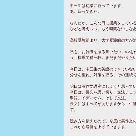
中三生は初詣に行っています。
あ、帰ってきた。
なんだか、こんな日に授業をしてい
などと考えつつ、もう時間ないしな
高校受験組より、大学受験組の方が
私も、お雑煮を振る舞いたい、○○を
う、指導で精一杯。まだまだやりた
今日は、中三生の英語のできていな
分析を重ね、対策を取る、その連続
明日は英作文講座にしようと思って
今日は、長文を思い切り、文法チェ
単語、イディオム、そして文法。
長文にはすべてがありますから、生
す。
読み方を伝えたので、今度は英作文
これから速度を上げていきます。