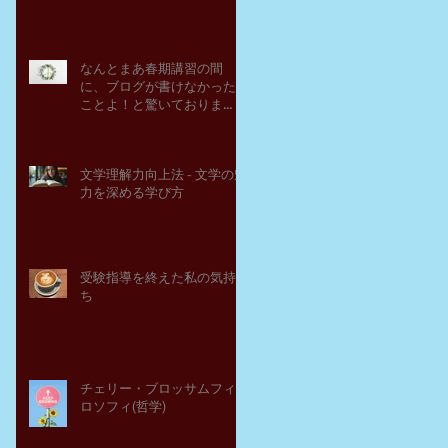
なんとまあ春期講習の間
に、ブログが書けなかった
ことよ！と驚いておりま
す。－高岡の大学受験個別
指導塾チェリー・ブロッサ
ム
文学理解力向上法 - 文学の魅
力を深める学び方
受験指導を終えた私の気持
ち
チェリー・ブロッサムフィ
ロソフィ(哲学)