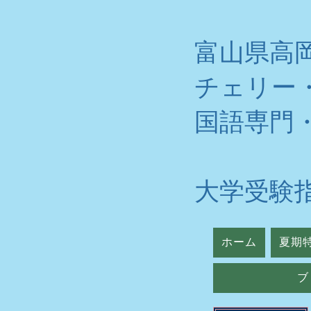
富山県高
チェリー
​国語専門
大学受験
ホーム
夏期
ブ