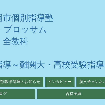
岡市個別指導塾
・ブロッサム
・全教科
指導～難関大・高校受験指導
特別数学講座のお知らせ
インタビュー
漢文チャンネ
ログ
合格実績