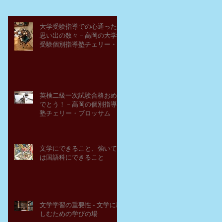
大学受験指導での心通った
思い出の数々－高岡の大学
受験個別指導塾チェリー・
ブロッサム
英検二級一次試験合格おめ
でとう！－高岡の個別指導
塾チェリー・ブロッサム
文学にできること、強いて
は国語科にできること
文学学習の重要性 - 文学に親
しむための学びの場