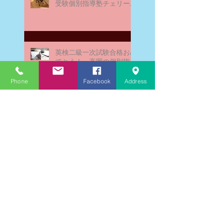
受験個別指導塾チェリー・
ブロッサム
英検二級一次試験合格おめ
でとう！－高岡の個別指導
塾チェリー・ブロッサム
Phone
Facebook
Address
文学にできること、強いて
は国語科にできること
文学学習の重要性 - 文学に
親しむための学びの場
なんとまあ春期講習の間