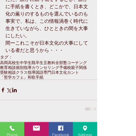
に手紙を書くとき、どこかで、日本文
化の薫りのするものを選んでいるのも
事実で、私は、この情報渦巻く時代に
生きていながら、ひとときの間を大事
にしたい。
間ーこれこそが日本文化の大事にして
いる者だと思うから・・・
タグ：
高岡
高校生
中学生
既卒生
五教科全部
塾
コーチング
教育相談
個別指導
カウンセリング
予備校
親子関係
受験相談
クラス指導
国語専門
日本文化
カント
「哲学カフェ」
和歌
手紙
コメント
Phone
Facebook
Address