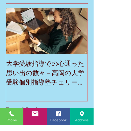
Featured Posts
大学受験指導での心通った
英検二級一次
思い出の数々－高岡の大学
でとう！－高
受験個別指導塾チェリー・
塾チェリー・
ブロッサム
Phone
Facebook
Address
Recent Posts