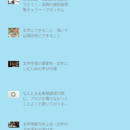
でとう！－高岡の個別指導
塾チェリー・ブロッサム
文学にできること、強いて
は国語科にできること
文学学習の重要性 - 文学に親
しむための学びの場
なんとまあ春期講習の間
に、ブログが書けなかった
ことよ！と驚いておりま
す。－高岡の大学受験個別
指導塾チェリー・ブロッサ
ム
文学理解力向上法 - 文学の魅
力を深める学び方