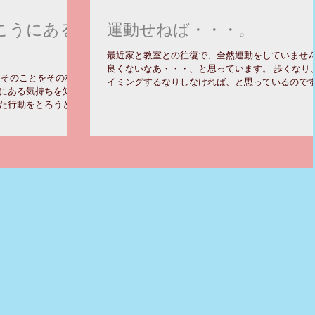
こうにある
運動せねば・・・。
最近家と教室との往復で、全然運動をしていませ
良くないなあ・・・、と思っています。 歩くなり
てそのことをその相手
イミングするなりしなければ、と思っているので
にある気持ちを知ろ
が、なかなかうまく時間が取れません。 今や受験
た行動をとろうとし
オンリーの日々です。 今日は一人金沢のホテルに
手に、どこに行っても
て、一週間滞在する生徒が出発...
てはその相手の成長