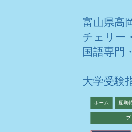
富山県高
チェリー
​国語専門
大学受験
ホーム
夏期
ブ