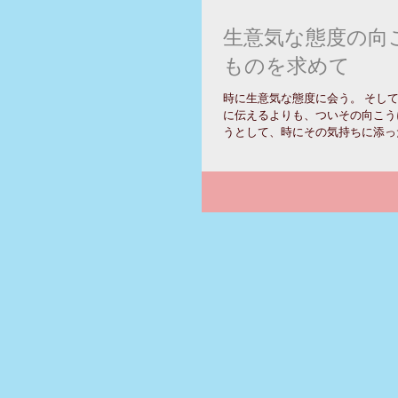
生意気な態度の向
ものを求めて
時に生意気な態度に会う。 そし
に伝えるよりも、ついその向こう
うとして、時にその気持ちに添っ
てしまう。 でも、そのことが相
そういうことが通用すると思わせ
を阻害することになる。...