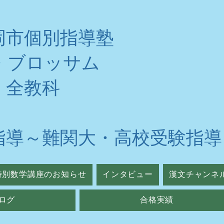
岡市個別指導塾
・ブロッサム
・全教科
指導～難関大・高校受験指導
特別数学講座のお知らせ
インタビュー
漢文チャンネ
ログ
合格実績